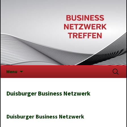
Skip
Suchen
Menu
to
nach:
content
Duisburger Business Netzwerk
Duisburger Business Netzwerk