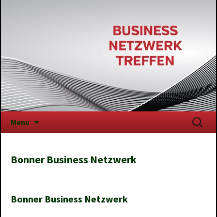
Skip
Suchen
Menu
to
nach:
content
Bonner Business Netzwerk
Bonner Business Netzwerk